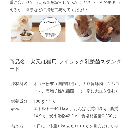
重に合わせて与える量を調節してみてください。そのまま与
えるか、食事などに混ぜて与えてください。
商品名：犬又は猫用 ライラック乳酸菌スタンダ
ード
原材料名
オカラ粉末（国内製造）、大豆発酵物、グルコ
ース、有胞子性乳酸菌、（一部に大豆を含む）
栄養成分
100 g当たり
表示
エネルギー443 kcal、たんぱく質34.9 g、脂質
14.9 g、炭水化物42.3 g、食塩相当量0.556 g
与え方
1 日に、体重1 kg あたり0.1 g を目安として与