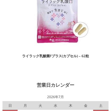
ライラック乳酸菌Fプラス(カプセル) – 62粒
営業日カレンダー
2026年7月
日
月
火
水
木
金
土